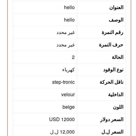
العنوان
hello
الوصف
hello
رقم النمرة
غير محدد
حرف النمرة
غير محدد
الحالة
2
نوع الوقود
كهرباء
ناقل الحركة
step-tronic
الداخلية
velour
اللون
beige
السعر دولار
12000 USD
السعر ل.ل
12,000 ل.ل