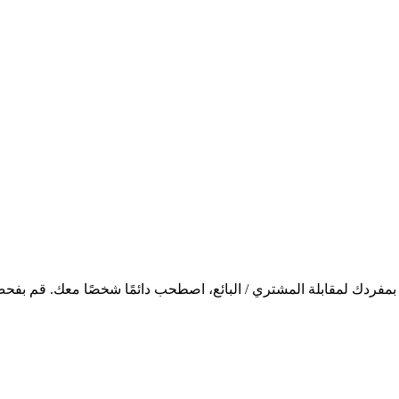
دًا بمفردك لمقابلة المشتري / البائع، اصطحب دائمًا شخصًا معك. قم ب