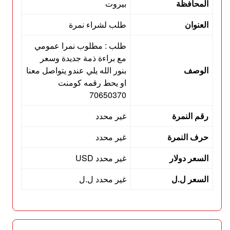
المحافظة
بيروت
العنوان
طلب لشراء نمرة
طلب : مطلوب نمرا عمومي
مع براءة ذمة جديدة وسعر
الوصف
بنور الله يلي عندو يتواصل معنا
او يحط رقمه كومنت
70650370
رقم النمرة
غير محدد
حرف النمرة
غير محدد
السعر دولار
غير محدد USD
السعر ل.ل
غير محدد ل.ل