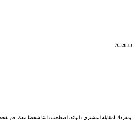
دًا بمفردك لمقابلة المشتري / البائع، اصطحب دائمًا شخصًا معك. قم ب