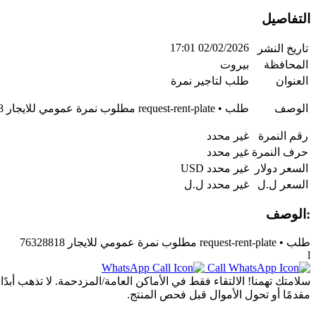
التفاصيل
02/02/2026 17:01
تاريخ النشر
المحافظة
بيروت
العنوان
طلب لتاجير نمرة
الوصف
طلب • request-rent-plate مطلوب نمرة عمومي للايجار 76328818
رقم النمرة
غير محدد
حرف النمرة
غير محدد
السعر دولار
غير محدد USD
السعر ل.ل
غير محدد ل.ل
:الوصف
طلب • request-rent-plate مطلوب نمرة عمومي للايجار 76328818
l
Call
WhatsApp
سلامتك تهمنا! الالتقاء فقط في الأماكن العامة/المزدحمة. لا تذهب أب
مقدمًا أو تحول الأموال قبل فحص المنتج.