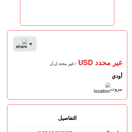
غير محدد USD
/ غير محدد ل.ل
أودي
بيروت
التفاصيل