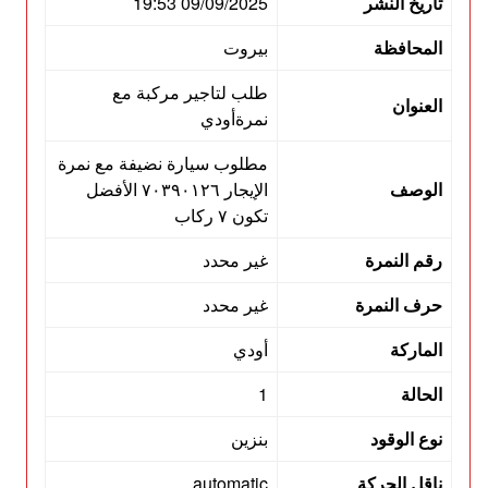
تاريخ النشر
09/09/2025 19:53
المحافظة
بيروت
طلب لتاجير مركبة مع
العنوان
نمرةأودي
مطلوب سيارة نضيفة مع نمرة
الوصف
الإيجار ٧٠٣٩٠١٢٦ الأفضل
تكون ٧ ركاب
رقم النمرة
غير محدد
حرف النمرة
غير محدد
الماركة
أودي
الحالة
1
نوع الوقود
بنزين
ناقل الحركة
automatic