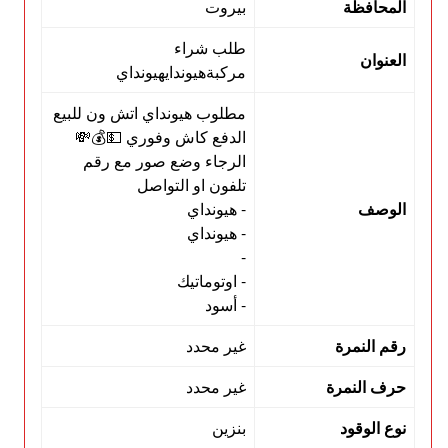
المحافظة
بيروت
طلب شراء
العنوان
مركبةهيوندايهيونداي
مطلوب هيونداي اتش ون للبيع
الدفع كاش وفوري 💵💰💸
الرجاء وضع صور مع رقم
تلفون او التواصل
الوصف
- هيونداي
- هيونداي
-
- اوتوماتيك
- أسود
رقم النمرة
غير محدد
حرف النمرة
غير محدد
نوع الوقود
بنزين