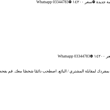
دًا بمفردك لمقابلة المشتري / البائع، اصطحب دائمًا شخصًا معك. قم ب