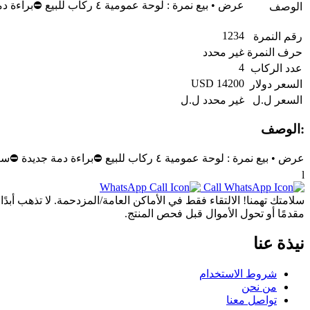
عرض • بيع نمرة : لوحة عمومية ٤ ركاب للبيع ⛔️براءة دمة جديدة ⛔️سعر ١٤٢٠٠ ⛔️Whatsapp 03344783
الوصف
1234
رقم النمرة
حرف النمرة
غير محدد
4
عدد الركاب
14200 USD
السعر دولار
السعر ل.ل
غير محدد ل.ل
:الوصف
عرض • بيع نمرة : لوحة عمومية ٤ ركاب للبيع ⛔️براءة دمة جديدة ⛔️سعر ١٤٢٠٠ ⛔️Whatsapp 03344783
l
Call
WhatsApp
سلامتك تهمنا! الالتقاء فقط في الأماكن العامة/المزدحمة. لا تذهب أب
مقدمًا أو تحول الأموال قبل فحص المنتج.
نيذة عنا
شروط الاستخدام
من نحن
تواصل معنا