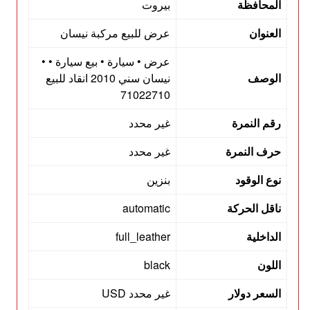
المحافظة
بيروت
العنوان
عرض للبيع مركبة نيسان
عرض • سيارة • بيع سيارة • •
الوصف
نيسان سني 2010 انقاد للبيع
71022710
رقم النمرة
غير محدد
حرف النمرة
غير محدد
نوع الوقود
بنزين
ناقل الحركة
automatic
الداخلية
full_leather
اللون
black
السعر دولار
غير محدد USD