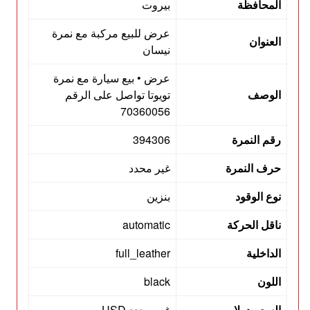
المحافظة
بيروت
عرض للبيع مركبة مع نمرة
العنوان
نيسان
عرض • بيع سيارة مع نمرة
الوصف
تويوتا تواصل على الرقم
70360056
رقم النمرة
394306
حرف النمرة
غير محدد
نوع الوقود
بنزين
ناقل الحركة
automatic
الداخلية
full_leather
اللون
black
السعر دولار
غير محدد USD