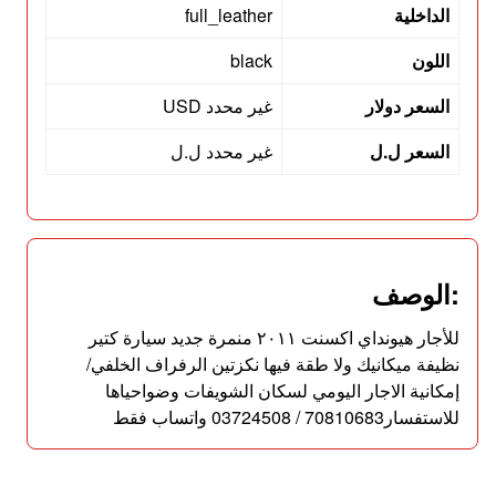
الداخلية
full_leather
اللون
black
السعر دولار
غير محدد USD
السعر ل.ل
غير محدد ل.ل
:الوصف
للأجار هيونداي اكسنت ٢٠١١ منمرة جديد سيارة كتير
نظيفة ميكانيك ولا طقة فيها نكزتين الرفراف الخلفي/
إمكانية الاجار اليومي لسكان الشويفات وضواحياها
للاستفسار70810683 / 03724508 واتساب فقط