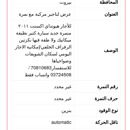
المحافظة
بيروت
العنوان
عرض لتاجير مركبة مع نمرة
للأجار هيونداي اكسنت ٢٠١١
منمرة جديد سيارة كتير نظيفة
ميكانيك ولا طقة فيها نكزتين
الرفراف الخلفي/إمكانية الاجار
الوصف
اليومي لسكان الشويفات
وضواحياها
للاستفسار70810683 /
03724508 واتساب فقط
رقم النمرة
غير محدد
حرف النمرة
غير محدد
نوع الوقود
بنزين
ناقل الحركة
automatic