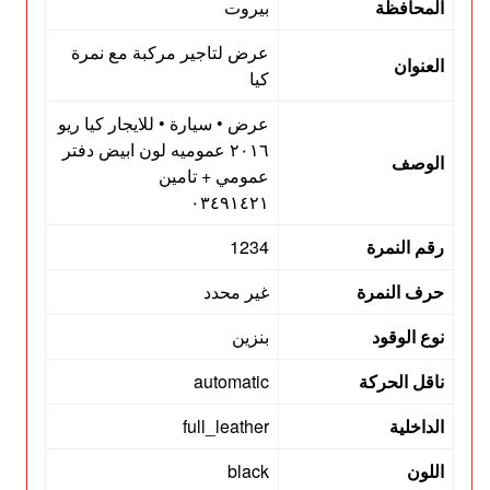
المحافظة
بيروت
عرض لتاجير مركبة مع نمرة
العنوان
كيا
عرض • سيارة • للايجار كيا ريو
٢٠١٦ عموميه لون ابيض دفتر
الوصف
عمومي + تامين
٠٣٤٩١٤٢١
رقم النمرة
1234
حرف النمرة
غير محدد
نوع الوقود
بنزين
ناقل الحركة
automatic
الداخلية
full_leather
اللون
black