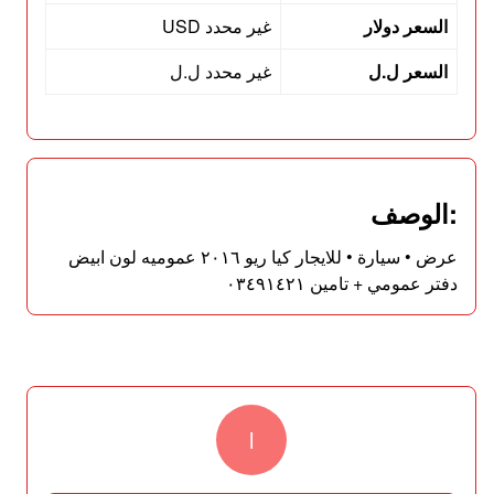
السعر دولار
غير محدد USD
السعر ل.ل
غير محدد ل.ل
:الوصف
عرض • سيارة • للايجار كيا ريو ٢٠١٦ عموميه لون ابيض
دفتر عمومي + تامين ٠٣٤٩١٤٢١
l