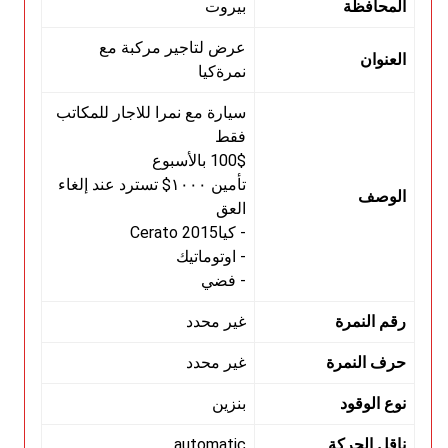
المحافظة
بيروت
عرض لتاجير مركبة مع
العنوان
نمرةكيا
سيارة مع نمرا للاجار للمكاتب
فقط
100$ بالأسبوع
تأمين ١٠٠٠$ تسترد عند إلغاء
الوصف
العق
- كياCerato 2015
- اوتوماتيك
- فضي
رقم النمرة
غير محدد
حرف النمرة
غير محدد
نوع الوقود
بنزين
ناقل الحركة
automatic