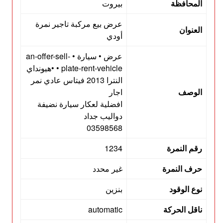
المحافظة
بيروت
عرض بيع مركبة تاجير نمرة
العنوان
أودي
عرض • سيارة • an-offer-sell-
plate-rent-vehicle • •هيونداي
النترا 2013 فيتاس عادي نمر
الوصف
اجار
افضلية لعكار سيارة نضيفة
دواليب جداد
03598568
رقم النمرة
1234
حرف النمرة
غير محدد
نوع الوقود
بنزين
ناقل الحركة
automatic