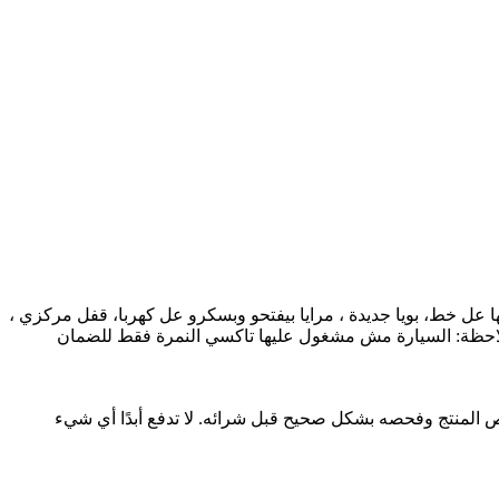
نية، مفولة زوايد ،السيارة مش مشغول عليها عل خط، بويا جديدة ، مرايا بيفتحو وبسكرو عل كهربا، قفل مركزي ،
، ملاحظة: السيارة مش مشغول عليها تاكسي النمرة فقط للضمان
فحص المنتج وفحصه بشكل صحيح قبل شرائه. لا تدفع أبدًا أي شيء