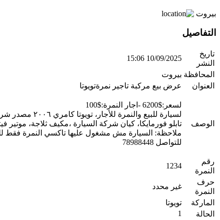
بيروت
التفاصيل
تاريخ
10/09/2025 15:06
النشر
المحافظة
بيروت
العنوان
عرض بيع مركبة تاجير نمرةتويوتا
لسعر:$6200 -اجار النمرة:$100
الوصف
تابلو فورمايكا، كيان شركة السيارة ،مكيف ثلاجة، موتير ف
ملاحظة: السيارة مش مشغول عليها تاكسي النمرة فقط ل
للتواصل 78988448
رقم
1234
النمرة
حرف
غير محدد
النمرة
الماركة
تويوتا
1
الحالة