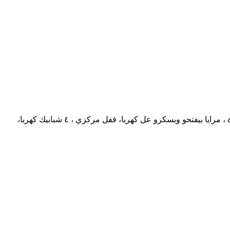
لسيارة للبيع والنمرة للأجار، تويوتا كامري ٢٠٠٦ مصدر شركة لبنانية، مفولة زوايد ،السيارة مش مشغول عليها عل خط، بويا جديدة ، مرايا بيفتحو وبسكرو عل كهربا، قفل مركزي ، ٤ شبابيك كهربا،