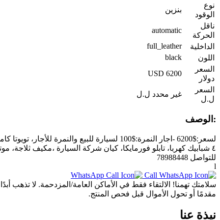
نوع
بنزين
الوقود
ناقل
automatic
الحركة
full_leather
الداخلية
black
اللون
السعر
6200 USD
دولار
السعر
غير محدد ل.ل
ل.ل
:الوصف
٤ شبابيك كهربا، تابلو فورمايكا، كيان شركة السيارة ،مكيف ثلاجة،
للتواصل 78988448
l
Call
WhatsApp
سلامتك تهمنا! الالتقاء فقط في الأماكن العامة/المزدحمة. لا تذهب أب
مقدمًا أو تحول الأموال قبل فحص المنتج.
نيذة عنا