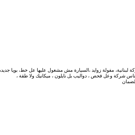
يتاس شركة وعل فحص ، دواليب بل نايلون ، ميكانيك ولا طقة ،
لضمان