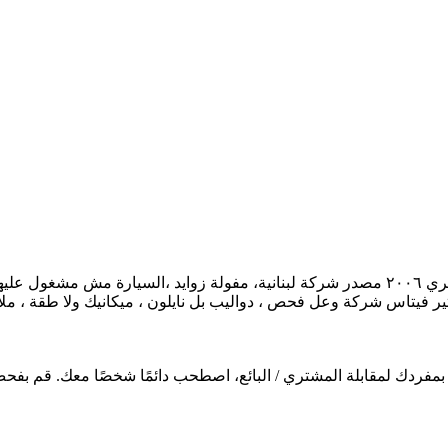
لسعر:$6200 -اجار النمرة:$100 لسيارة للبيع والنمرة للأجار، تويوتا كامري ٢٠٠٦ مصدر شركة لبنا
 موتير فيتاس شركة وعل فحص ، دواليب بل نايلون ، ميكانيك ولا طقة 
دًا بمفردك لمقابلة المشتري / البائع، اصطحب دائمًا شخصًا معك. قم ب